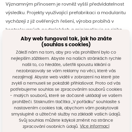
Významným přínosem je rovněž vyšší předvídatelnost
výsledku. Projekty využívající prefabrikaci a modularitu
vycházejí z již ověřených řešení, výroba probíhá v
kontrolovaných podmínkách a minimalizuje se riziko
stavebních vad.
Aby web fungoval tak, jak ho znáte
(souhlas s cookies)
Záleží nám na tom, aby pro vás prohlížení bylo co
Přesto je třeba věnovat pozornost i možným rizikům.
nejlepším zážitkem. Abyste na našich stránkách rychle
Modulární výstavba může do určité míry omezovat
našli to, co hledáte, ušetřili spoustu klikání a
individuální architektonické řešení. Kvalitní návrh
nezobrazovaly se vám reklamy na věci, které vás
nezajímají. Abyste web viděli v zobrazení na které jste
veřejných prostranství, různorodost prostředí a citlivé
zvyklí a nemuseli se pokaždé přihlašovat. Proto od vás
začlenění do okolní zástavby jsou proto důležitými
potřebujeme souhlas se zpracováním souborů cookies
- malých souborů, které se dočasně ukládají ve vašem
podmínkami úspěšného projektu.
prohlížeči. Stisknutím tlačítka „V pořádku“ souhlasíte s
nastavením cookies tak, abychom vám poskytovali
SFPI proto připravil praktický přehled základních
smysluplné a užitečné služby na základě vašich údajů.
stavebních systémů, jejich výhod, omezení a
Svůj souhlas můžete kdykoli změnit na stránce
Více informací
zpracování osobních údajů.
orientačních nákladů. Materiál může být užitečnou