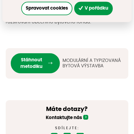
pomůckou pro starosty, projektové manažery i další
Spravovat cookies
V pořádku
zástupce samospráv, kteří hledají efektivní řešení pro
rozšiřování obecního bytového fondu.
Stáhnout
MODULÁRNÍ A TYPIZOVANÁ
BYTOVÁ VÝSTAVBA
metodiku
Máte dotazy?
Kontaktujte nás
SDÍLEJTE: