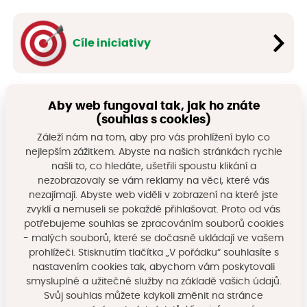
Cíle iniciativy
Aby web fungoval tak, jak ho znáte
Kdo za projektem stojí
(souhlas s cookies)
Záleží nám na tom, aby pro vás prohlížení bylo co
nejlepším zážitkem. Abyste na našich stránkách rychle
našli to, co hledáte, ušetřili spoustu klikání a
nezobrazovaly se vám reklamy na věci, které vás
Partneři a podpora
nezajímají. Abyste web viděli v zobrazení na které jste
zvyklí a nemuseli se pokaždé přihlašovat. Proto od vás
potřebujeme souhlas se zpracováním souborů cookies
- malých souborů, které se dočasně ukládají ve vašem
prohlížeči. Stisknutím tlačítka „V pořádku“ souhlasíte s
Výstupy a závěry jednání
nastavením cookies tak, abychom vám poskytovali
smysluplné a užitečné služby na základě vašich údajů.
Svůj souhlas můžete kdykoli změnit na stránce