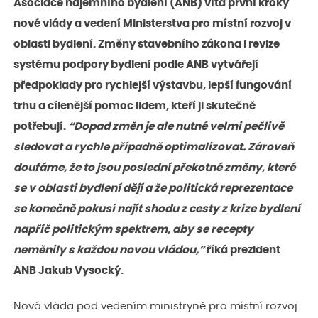
Asociace nájemního bydlení (ANB) vítá první kroky
nové vlády a vedení Ministerstva pro místní rozvoj v
oblasti bydlení. Změny stavebního zákona i revize
systému podpory bydlení podle ANB vytvářejí
předpoklady pro rychlejší výstavbu, lepší fungování
trhu a cílenější pomoc lidem, kteří ji skutečně
potřebují.
“Dopad změn je ale nutné velmi pečlivě
sledovat a rychle případně optimalizovat. Zároveň
doufáme, že to jsou poslední překotné změny, které
se v oblasti bydlení dějí a že politická reprezentace
se konečně pokusí najít shodu z cesty z krize bydlení
napříč politickým spektrem, aby se recepty
neměnily s každou novou vládou,”
říká prezident
ANB Jakub Vysocký.
Nová vláda pod vedením ministryně pro místní rozvoj