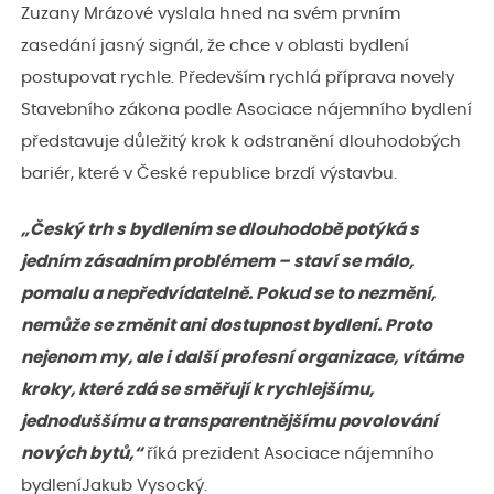
Zuzany Mrázové vyslala hned na svém prvním
zasedání jasný signál, že chce v oblasti bydlení
postupovat rychle. Především rychlá příprava novely
Stavebního zákona podle Asociace nájemního bydlení
představuje důležitý krok k odstranění dlouhodobých
bariér, které v České republice brzdí výstavbu.
„Český trh s bydlením se dlouhodobě potýká s
jedním zásadním problémem – staví se málo,
pomalu a nepředvídatelně. Pokud se to nezmění,
nemůže se změnit ani dostupnost bydlení. Proto
nejenom my, ale i další profesní organizace, vítáme
kroky, které zdá se směřují k rychlejšímu,
jednoduššímu a transparentnějšímu povolování
nových bytů,“
říká prezident Asociace nájemního
bydleníJakub Vysocký.