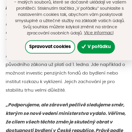
- malých souborů, které se dočasně ukládají ve vašem
považujeme to za rozumný krok. Klíčové je, aby
prohlížeči. Stisknutím tlačítka „V pořádku“ souhlasíte s
nastavením cookies tak, abychom vám poskytovali
výsledkem nebylo torzo bez efektu, ale funkční
smysluplné a užitečné služby na základě vašich údajů.
nástroj, který ideálně s nižšími náklady pomůže
Svůj souhlas můžete kdykoli změnit na stránce
obcím i lidem v bytové nouzi,“
říká viceprezident ANB
Více informací
zpracování osobních údajů.
Tomáš Kašpar.
Spravovat cookies
V pořádku
Asociace zároveň připomíná, že některé důležité prvky
původního zákona už platí od 1. ledna. Jde například o
možnost investic penzijních fondů do bydlení nebo
institut rozkazu k vyklizení. Jejich zachování je pro
stabilitu trhu velmi důležité.
„Podporujeme, ale zároveň pečlivě sledujeme směr,
kterým se nové vedení ministerstva vydalo. Věříme,
že cílem všech těchto změn je skutečný obrat v
dostupnosti bydlení v České republice. Právě podle