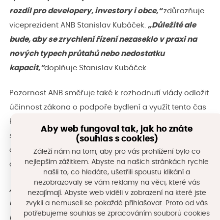
rozdíl pro developery, investory i obce,“
zdůrazňuje
viceprezident ANB Stanislav Kubáček.
„Důležité ale
bude, aby se zrychlení řízení nezaseklo v praxi na
nových typech průtahů nebo nedostatku
kapacit,”
doplňuje Stanislav Kubáček.
Pozornost ANB směřuje také k rozhodnutí vlády odložit
účinnost zákona o podpoře bydlení a využít tento čas
k jeho přepracování. Asociace připomíná, že už při
Aby web fungoval tak, jak ho znáte
schvalování zákona upozorňovala na rizika složitého
(souhlas s cookies)
a nákladného systému, který by mohl mít omezený
Záleží nám na tom, aby pro vás prohlížení bylo co
nejlepším zážitkem. Abyste na našich stránkách rychle
dopad na skutečnou dostupnost bydlení.
našli to, co hledáte, ušetřili spoustu klikání a
nezobrazovaly se vám reklamy na věci, které vás
„My jsme tomu systému dali šanci, ale nikdy jsme
nezajímají. Abyste web viděli v zobrazení na které jste
netvrdili, že je bez chyb. Pokud se nyní vláda
zvyklí a nemuseli se pokaždé přihlašovat. Proto od vás
potřebujeme souhlas se zpracováním souborů cookies
rozhodla jeho podobu znovu otevřít a zjednodušit,