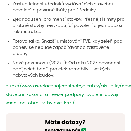
Zastupitelnost úředníků vydávajících stavební
povolení a povinné lhůty pro úředníky
Zjednodušení pro menší stavby: Přesnější limity pro
drobné stavby nevyžadující povolení a jednodušší
rekonstrukce.
Fotovoltaika: Snazší umisťování FVE, kdy zeleň pod
panely se nebude započítávat do zastavěné
plochy.
Nové povinnosti (2027+): Od roku 2027 povinnost
nabíjecích bodů pro elektromobily u velkých
nebytových budov.
https://www.asociacenajemnihobydleni.cz/aktuality/nov
stavebni-zakona-a-revize-podpory-bydleni-davaji-
sanci-na-obrat-v-bytove-krizi/
Máte dotazy?
Kontaktujte nás