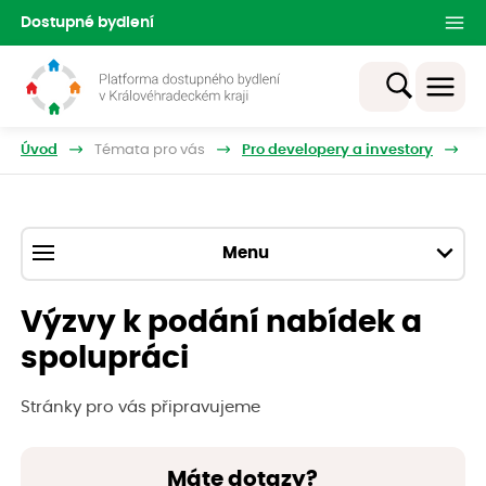
Dostupné bydlení
Úvod
Témata pro vás
Pro developery a investory
Vý
Menu
Výzvy k podání nabídek a
spolupráci
Stránky pro vás připravujeme
Máte dotazy?