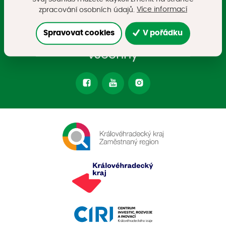
Dostupné bydlení
Více informací
zpracování osobních údajů.
Spravovat cookies
V pořádku
zajištění adekvátního bydlení pro
všechny