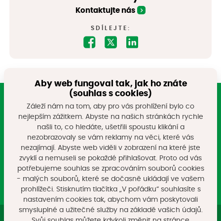
Kontaktujte nás
SDÍLEJTE:
Aby web fungoval tak, jak ho znáte
(souhlas s cookies)
Záleží nám na tom, aby pro vás prohlížení bylo co
Registrujte si náš newsletter
nejlepším zážitkem. Abyste na našich stránkách rychle
našli to, co hledáte, ušetřili spoustu klikání a
Nebo nám napište na e-mail
nezobrazovaly se vám reklamy na věci, které vás
info@zamestnanyregion.cz
nezajímají. Abyste web viděli v zobrazení na které jste
zvyklí a nemuseli se pokaždé přihlašovat. Proto od vás
Přihlásit k odběru
potřebujeme souhlas se zpracováním souborů cookies
- malých souborů, které se dočasně ukládají ve vašem
prohlížeči. Stisknutím tlačítka „V pořádku“ souhlasíte s
nastavením cookies tak, abychom vám poskytovali
smysluplné a užitečné služby na základě vašich údajů.
Svůj souhlas můžete kdykoli změnit na stránce